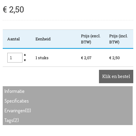
€
2
,
50
Prijs (excl.
Prijs (incl.
Aantal
Eenheid
BTW)
BTW)
▲
1 stuks
€ 2,07
€ 2,50
▼
Klik en bestel
Informatie
Specificaties
Ervaringen(0)
Tags(2)