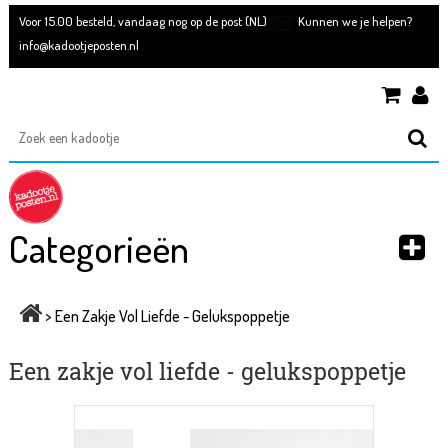
Voor 15.00 besteld, vandaag nog op de post (NL)
Kunnen we je helpen?
info@kadootjeposten.nl
Categorieën
>
Een Zakje Vol Liefde - Gelukspoppetje
Een zakje vol liefde - gelukspoppetje