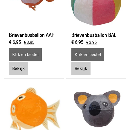
Brievenbusballon AAP
Brievenbusballon BAL
€
6
,
95
€
6
,
95
€
3
,
95
€
3
,
95
Klik en bestel
Klik en bestel
Bekijk
Bekijk