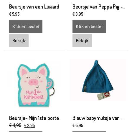
Beursje van een Luiaard
Beursje van Peppa Pig - Pool party
€
5
,
95
€
3
,
95
Klik en bestel
Klik en bestel
Bekijk
Bekijk
Beursje- Mijn 1ste portemonnee
Blauw babymutsje van Kik-Kid,2-4 mnd kelk
€
4
,
95
€
2
,
95
€
6
,
95