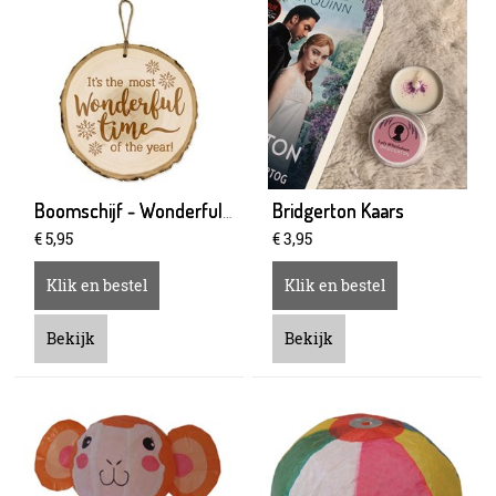
Bridgerton Kaars
Boomschijf - Wonderful time
€
5
,
95
€
3
,
95
Klik en bestel
Klik en bestel
Bekijk
Bekijk