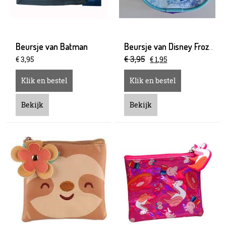
Beursje van Batman
Beursje van Disney Frozen
€
3
,
95
€
3
,
95
€
1
,
95
Klik en bestel
Klik en bestel
Bekijk
Bekijk