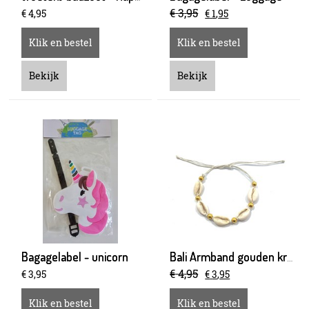
€
3
,
95
€
4
,
95
€
1
,
95
Klik en bestel
Klik en bestel
Bekijk
Bekijk
Bagagelabel - unicorn
Bali Armband gouden kraal
€
4
,
95
€
3
,
95
€
3
,
95
Klik en bestel
Klik en bestel