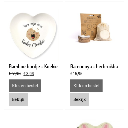
Bamboe bordje - Koekiemonster
Bambooya - herbruikbare wattenschijfjes
€
7
,
95
€
3
,
95
€
16
,
95
Klik en bestel
Klik en bestel
Bekijk
Bekijk