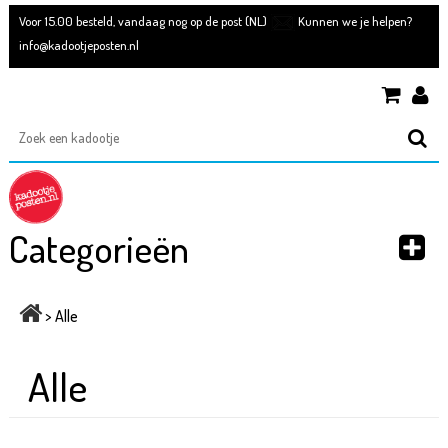
Voor 15.00 besteld, vandaag nog op de post (NL)
Kunnen we je helpen?
info@kadootjeposten.nl
Categorieën
>
Alle
Alle