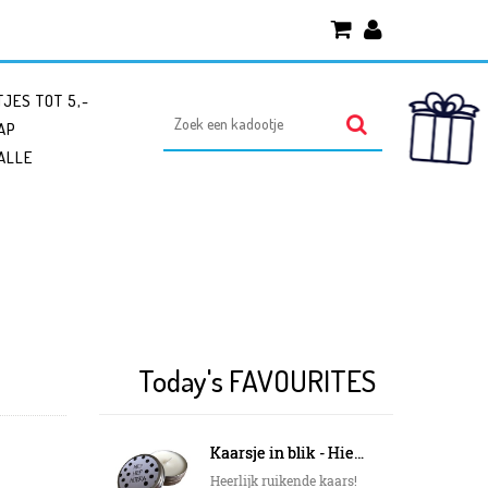
JES TOT 5,-
AP
ALLE
Today's FAVOURITES
Kaarsje in blik - Hiep Hiep Hoera
Heerlijk ruikende kaars!