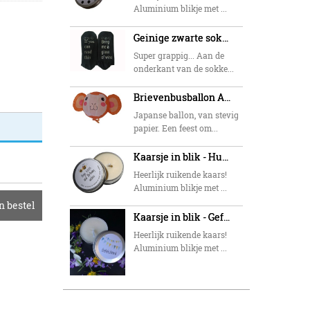
Aluminium blikje met ...
Geinige zwarte sokken - tekst wijn
Super grappig... Aan de
onderkant van de sokke...
Brievenbusballon AAP
Japanse ballon, van stevig
papier. Een feest om...
Kaarsje in blik - Hugs and kisses
Heerlijk ruikende kaars!
Aluminium blikje met ...
n bestel
Kaarsje in blik - Gefeliciteerd slinger
Heerlijk ruikende kaars!
Aluminium blikje met ...