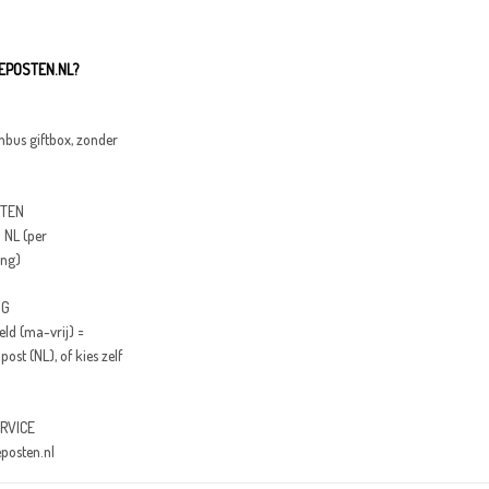
POSTEN.NL?
nbus giftbox, zonder
STEN
 NL (per
ing)
NG
eld (ma-vrij) =
st (NL), of kies zelf
RVICE
posten.nl