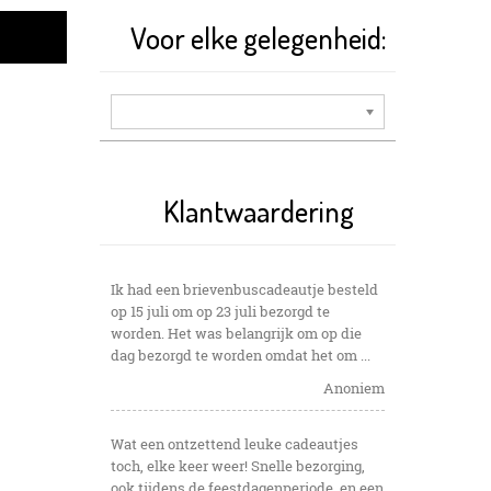
Voor elke gelegenheid:
Klantwaardering
Ik had een brievenbuscadeautje besteld
op 15 juli om op 23 juli bezorgd te
worden. Het was belangrijk om op die
dag bezorgd te worden omdat het om ...
Anoniem
Wat een ontzettend leuke cadeautjes
toch, elke keer weer! Snelle bezorging,
ook tijdens de feestdagenperiode, en een