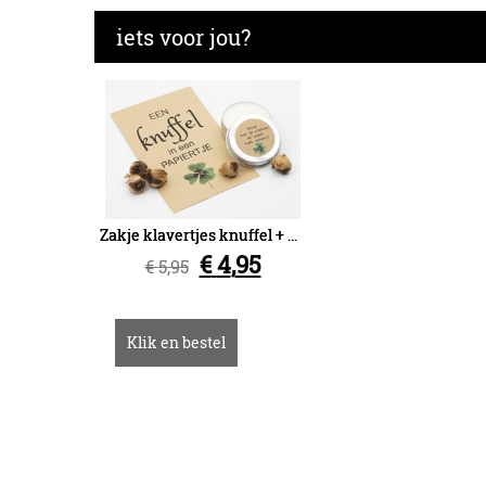
iets voor jou?
Zakje klavertjes knuffel + kaarsje geluk kun je planten
€
4
,
95
€
5
,
95
Klik en bestel