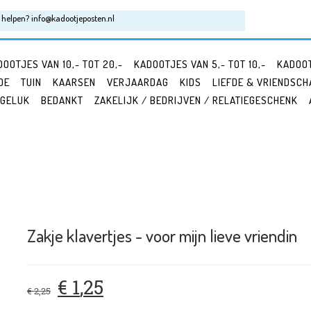
helpen? info@kadootjeposten.nl
DOOTJES VAN 10,- TOT 20,-
KADOOTJES VAN 5,- TOT 10,-
KADOOT
DE
TUIN
KAARSEN
VERJAARDAG
KIDS
LIEFDE & VRIENDSCH
 GELUK
BEDANKT
ZAKELIJK / BEDRIJVEN / RELATIEGESCHENK
Zakje klavertjes - voor mijn lieve vriendin
€
1
,
25
€
2
,
25