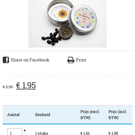
Share on Facebook
Print
€
1
,
95
€
2
,
95
Prijs (excl.
Prijs (incl.
Aantal
Eenheid
BTW)
BTW)
▲
1 stuks
€ 1,61
€ 1,95